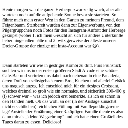
Heute morgen war die ganze Herberge zwar zeitig wach, aber alle
warteten noch auf die aufgehende Sonne bevor sie starteten. So
führte mich mein erster Weg in den Garten zu meinem Freund, dem
Feigenbaum. Startbereit wurden dann zur Eigenwerbung von den
Pilgergrüppchen noch Fotos für den Instagram-Auftritt der Herberge
geknipst (wobei 1. ich mein Gesicht an sich für andere Unterkünfte
lieber hingehalten hätte und 2. witzigerweise der älteste unserer
Dreier-Gruppe der einzige mit Insta-Account war 😅).
Dann starteten wir wie in gestriger Kombi zu dritt. Fürs Frühstück
suchten wir uns in der ersten größeren Stadt Arcade eine schöne
Café-Bar und verirrten uns dabei nach nebenan in eine Panaderia,
deren Duft von selbstgebackenem Brot, Kuchen und allerlei Gebäck
uns magisch anzog. Ich entschied mich für ein riesiges Croissant,
welches dreimal so groß wie ein normales, und sicherlich 300-400 g
(!) schwer war – was ich jedoch erst bemerkte, als ich es schon in
den Händen hielt. Ob das wohl an der (in der Auslage zunächst
nicht ersichtlichen) reichlichen Füllung mit Vanillepuddingcreme
lag? Anstelle der Ernährung einer 3-köpfigen Familie diente es also
dann mir als „kleine Wegzehrung“ und ich hatte einen Großteil des
Tages daran zu essen. Delicioso!