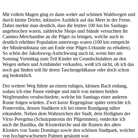
Mit vollem Magen ging es dann weiter auf schönen Waldwegen und
durch kleine Dörfer, inklusive Ausblick auf das Meer in der Ferne.
Dabei merkte man deutlich, dass die letzten 100 km bis Santiago
angebrochen waren, zahlreiche Shops und Stände versuchten ihr
Camino-Merchandise an die Pilger zu bringen, welche auch in
deutlich erhöhter Population unterwegs waren (100 km entspricht
der Mindestdistanz um am Ende eine Pilger-Urkunde zu erhalten).
So schön der Jakobsweg-Aufschwung auch ist, wenn hier am
Sonntag Vormittag zum Teil Kinder im Grundschulalters an den
Wegen stehen und Armbänder verkaufen, weiß ich nicht, ob ich das
noch gut finden soll für deren Taschengeldkasse oder doch schon
arg bedenklich.
Der weitere Weg führte an einem ruhigen, kleinen Bach entlang,
sodass ich eine Pause einlegte und mich von meinen beiden
Wegfreunden verabschiedete, welche bis Santiago einer anderen
Route folgen würden. Zwei kurze Regengüsse später erreichte ich
Pontevedra, dessen Stadtkern ich bei einem Rundgang näher
erkundete. Neben dem Wahrzeichen der Stadt, dem Heiligtum der
Virxe Peregrina (Schutzpatronin der Pilgerinnen), entdeckte ich
auch die Basilika, die Klosterkirche und die Ruinen des alten
Klosters von Santo Domingo sowie den schönen Stadtpark, welcher
von hochgewachsenen Palmen gesäumt war.