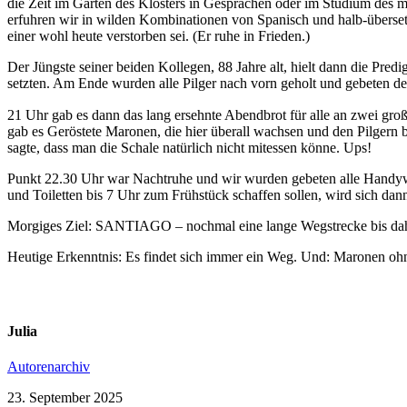
die Zeit im Garten des Klosters in Gesprächen oder im Studium des m
erfuhren wir in wilden Kombinationen von Spanisch und halb-übersetze
einer wohl heute verstorben sei. (Er ruhe in Frieden.)
Der Jüngste seiner beiden Kollegen, 88 Jahre alt, hielt dann die Predi
setzten. Am Ende wurden alle Pilger nach vorn geholt und gebeten de
21 Uhr gab es dann das lang ersehnte Abendbrot für alle an zwei groß
gab es Geröstete Maronen, die hier überall wachsen und den Pilgern b
sagte, dass man die Schale natürlich nicht mitessen könne. Ups!
Punkt 22.30 Uhr war Nachtruhe und wir wurden gebeten alle Handywe
und Toiletten bis 7 Uhr zum Frühstück schaffen sollen, wird sich da
Morgiges Ziel: SANTIAGO – nochmal eine lange Wegstrecke bis da
Heutige Erkenntnis: Es findet sich immer ein Weg. Und: Maronen oh
Julia
Autorenarchiv
23. September 2025