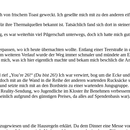
frischem Toast geweckt. Ich gesellte mich mit zu den anderen eifrige
für ihre Thermalquellen bekannt ist. Tatsächlich fand sich dort in stei
 es war weiterhin viel Pilgerschaft unterwegs, doch ich hatte mich gu
rpassen, wo ich heute übernachten wollte. Entlang einer Teerstraße in
Im weiteren Verlauf wurde der Weg immer schmaler und mündete am Ende
gte mich, was ich hier eigentlich machte und bekam mich beschlich die 
 rief „You’re 26!“
(Du bist 26!)
Ich war verwirrt, bog um die Ecke und 
k doch mit an die Wand in die Reihe der anderen wartenden Rucksäcke 
 und setzte mich mit an den Bordstein zu einer wartenden Jungsgruppe
e Reality-Sendung, wo Jugendliche im Kloster ihr Benehmen verbessern 
einlich aufgrund des günstigen Preises, da alles auf Spendenbasis war)
 zugewiesen und die Hausregeln erklärt. Da dem Dinner eine Messe voran