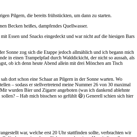
n Pilgern, die bereits frühstückten, um dann zu starten.
nernen Becken heißes, dampfendes Quellwasser.
t mit Essen und Snacks eingedeckt und war nicht auf die hiesigen Bars
 der Sonne zog sich die Etappe jedoch allmählich und ich begann mich
 in einen Trampelpfad durch Walddickicht, der nicht so aussah, als
Angst, ob ich denn heute Abend allein mit drei Mönchen am Tisch
sah dort schon eine Schaar an Pilgern in der Sonne warten. Wo
stellen – sodass er stellvertretend meine Nummer 26 von 30 maximal
. Mir wurden Bier und Zigarre angeboten (was ich dankend ablehnte
sollen? – Hab mich bisschen so gefühlt 😄) Generell schien sich hier
.
gestellt war, welche erst 20 Uhr stattfinden sollte, verbrachten wir