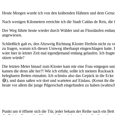
Heute Morgen wurde ich von den krähenden Hähnen und dem Geruch von 
Nach wenigen Kilometern erreichte ich die Stadt Caldas de Reis, die 
Der Weg führte heute wieder durch Wälder und an Flussläufen entlang,
angewiesen.
Schließlich galt es, den Abzweig Richtung Kloster Herbón nicht zu ve
zu fragen, warum ich diesen Umweg überhaupt eingeschlagen hatte. 
wäre hier in letzter Zeit mal irgendjemand entlang gelaufen. Ich fra
sitzen würde?
Die letzten Meter hinauf zum Kloster kam mir eine Frau entgegen und
kamen die denn alle her?! Wie ich erfuhr, sollte ich meinen Rucksac
belegbaren Betten einnahm. Ich schmiss also das Gepäck in die Ecke
😅), und dann saßen wir dort und warteten auf Einlass. (Kennt ihr di
heute vor allem die junge Pilgerschaft eingefunden zu haben (wahrsch
Punkt um 4 öffnete sich die Tür, jeder bekam der Reihe nach ein Bett