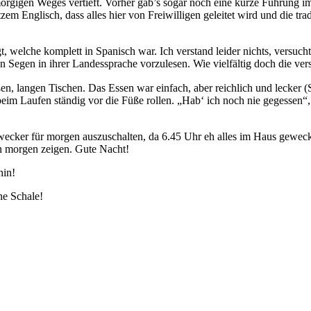
orgigen Weges vertieft. Vorher gab’s sogar noch eine kurze Führung im
m Englisch, dass alles hier von Freiwilligen geleitet wird und die tr
gt, welche komplett in Spanisch war. Ich verstand leider nichts, versuc
n Segen in ihrer Landessprache vorzulesen. Wie vielfältig doch die v
en, langen Tischen. Das Essen war einfach, aber reichlich und lecker (
eim Laufen ständig vor die Füße rollen. „Hab‘ ich noch nie gegessen“,
cker für morgen auszuschalten, da 6.45 Uhr eh alles im Haus geweck
nn morgen zeigen. Gute Nacht!
hin!
ne Schale!