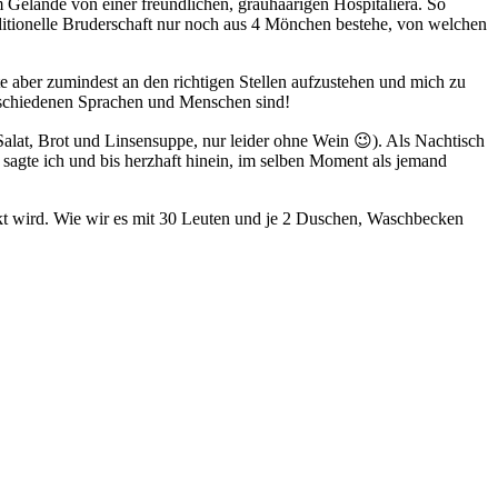
 Gelände von einer freundlichen, grauhaarigen Hospitaliera. So
aditionelle Bruderschaft nur noch aus 4 Mönchen bestehe, von welchen
hte aber zumindest an den richtigen Stellen aufzustehen und mich zu
erschiedenen Sprachen und Menschen sind!
Salat, Brot und Linsensuppe, nur leider ohne Wein 😉). Als Nachtisch
 sagte ich und bis herzhaft hinein, im selben Moment als jemand
t wird. Wie wir es mit 30 Leuten und je 2 Duschen, Waschbecken